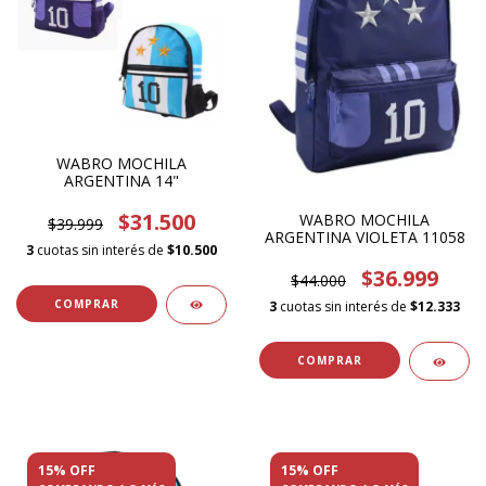
WABRO MOCHILA
ARGENTINA 14"
$31.500
WABRO MOCHILA
$39.999
ARGENTINA VIOLETA 11058
3
cuotas sin interés de
$10.500
$36.999
$44.000
COMPRAR
3
cuotas sin interés de
$12.333
15% OFF
15% OFF