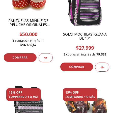
PANTUFLAS MINNIE DE
PELUCHE ORIGINALES
DISNEY
$50.000
SOLCI MOCHILAS IGUANA
DE 17"
3
cuotas sin interés de
$16.666,67
$27.999
3
cuotas sin interés de
$9.333
COMPRAR
COMPRAR
15% OFF
15% OFF
COMPRANDO 1 O MÁS
COMPRANDO 1 O MÁS