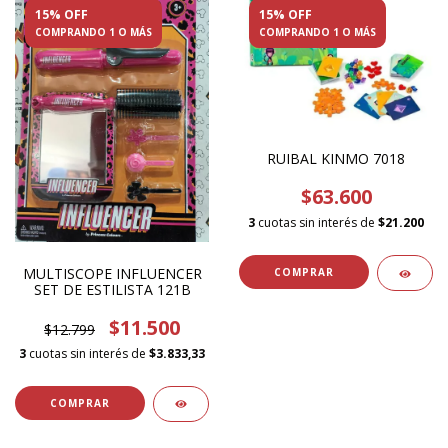
15% OFF
15% OFF
COMPRANDO 1 O MÁS
COMPRANDO 1 O MÁS
RUIBAL KINMO 7018
$63.600
3
cuotas sin interés de
$21.200
MULTISCOPE INFLUENCER
SET DE ESTILISTA 121B
$11.500
$12.799
3
cuotas sin interés de
$3.833,33