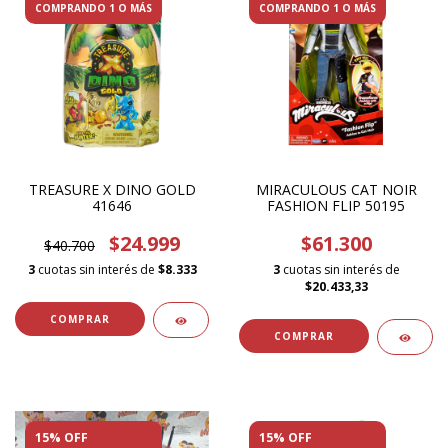
COMPRANDO 1 O MÁS
COMPRANDO 1 O MÁS
TREASURE X DINO GOLD
MIRACULOUS CAT NOIR
41646
FASHION FLIP 50195
$24.999
$61.300
$40.700
3
cuotas sin interés de
$8.333
3
cuotas sin interés de
$20.433,33
15% OFF
15% OFF