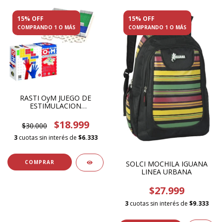
15% OFF
15% OFF
COMPRANDO 1 O MÁS
COMPRANDO 1 O MÁS
RASTI OyM JUEGO DE
ESTIMULACION
,ORIENTACION Y
MOVILIDAD
$18.999
$30.000
3
cuotas sin interés de
$6.333
SOLCI MOCHILA IGUANA
LINEA URBANA
$27.999
3
cuotas sin interés de
$9.333