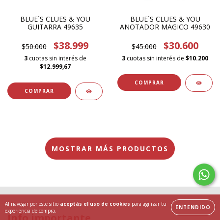
BLUE´S CLUES & YOU
BLUE´S CLUES & YOU
GUITARRA 49635
ANOTADOR MAGICO 49630
$38.999
$30.600
$50.000
$45.000
3
cuotas sin interés de
3
cuotas sin interés de
$10.200
$12.999,67
MOSTRAR MÁS PRODUCTOS
Al navegar por este sitio
aceptás el uso de cookies
para agilizar tu
ENTENDIDO
experiencia de compra.
Info importante