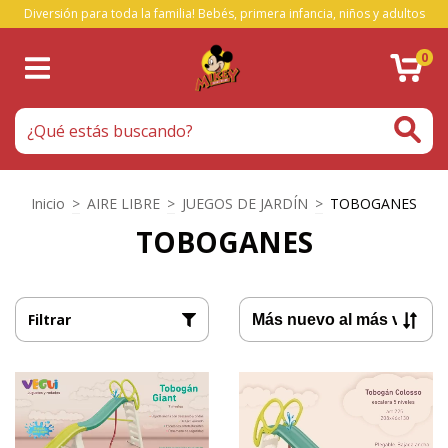
Diversión para toda la familia! Bebés, primera infancia, niños y adultos
0
Inicio
>
AIRE LIBRE
>
JUEGOS DE JARDÍN
>
TOBOGANES
TOBOGANES
Filtrar