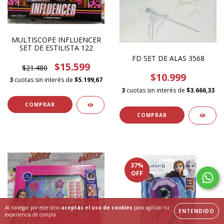
MULTISCOPE INFLUENCER
SET DE ESTILISTA 122
FD SET DE ALAS 3568
$15.599
$21.480
$10.999
3
cuotas sin interés de
$5.199,67
3
cuotas sin interés de
$3.666,33
37
%
OFF
Al navegar por este sitio
aceptás el uso de cookies
para agilizar tu
ENTENDIDO
experiencia de compra.