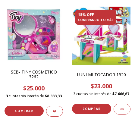
15% OFF
COMPRANDO 1 O MÁS
SEB- TINY COSMETICO
LUNI MI TOCADOR 1520
3262
$23.000
$25.000
3
cuotas sin interés de
$7.666,67
3
cuotas sin interés de
$8.333,33