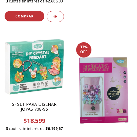
3
cuotas sin interés de
$2.666,33
33
%
OFF
S- SET PARA DISEÑAR
JOYAS 708-95
$18.599
3
cuotas sin interés de
$6.199,67