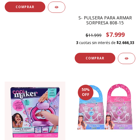
S- PULSERA PARA ARMAR
SORPRESA 808-15
$7.999
$11.999
3
cuotas sin interés de
$2.666,33
50
%
OFF