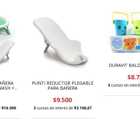
DURAVIT BALD
$8.7
AÑERA
PUNTI REDUCTOR PLEGABLE
3
cuotas sin inter
WASH +
PARA BAÑERA
LE PARA
$9.500
e
$16.000
3
cuotas sin interés de
$3.166,67