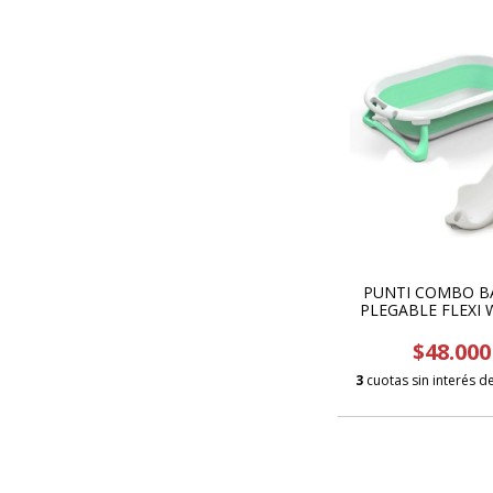
PUNTI COMBO B
PLEGABLE FLEXI 
REDUCTOR PLEGAB
BAÑERA
$48.000
3
cuotas sin interés d