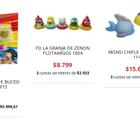
FD LA GRANJA DE ZENON
MONSI CHIFLE 
FLOTAMIGOS 1004
11
$8.799
$15.
3
cuotas sin interés de
$2.933
3
cuotas sin int
DE BUCEO
015
$5.999,67