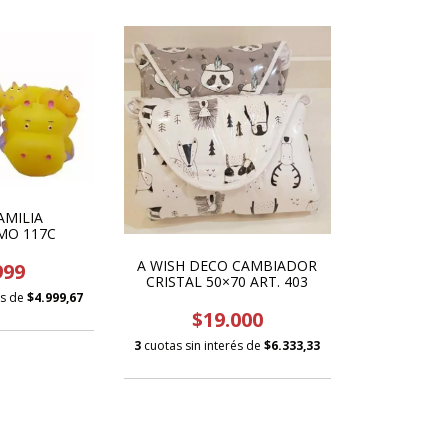
AMILIA
MO 117C
A WISH DECO CAMBIADOR
999
CRISTAL 50×70 ART. 403
és de
$4.999,67
$19.000
3
cuotas sin interés de
$6.333,33