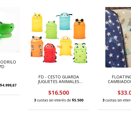
CODRILO
7D
FD - CESTO GUARDA
FLOATIN
JUGUETES ANIMALES
CAMBIADOR
$4.999,67
2272330
65X40CM ALT
$16.500
$33.
3
cuotas sin interés de
$5.500
3
cuotas sin inte