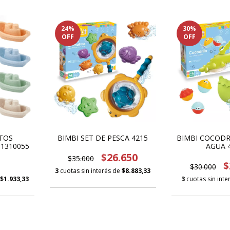
24
%
30
%
OFF
OFF
TOS
BIMBI SET DE PESCA 4215
BIMBI COCODR
 1310055
AGUA 
$26.650
$35.000
$
$30.000
3
cuotas sin interés de
$8.883,33
$1.933,33
3
cuotas sin int