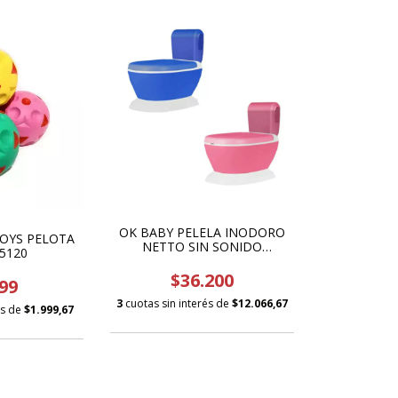
OK BABY PELELA INODORO
OYS PELOTA
NETTO SIN SONIDO
 5120
OKBB0280/0281
$36.200
99
3
cuotas sin interés de
$12.066,67
és de
$1.999,67