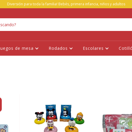
Diversión para toda la familia! Bebés, primera infancia, niños y adultos
Juegos de mesa
Rodados
Escolares
Cotill