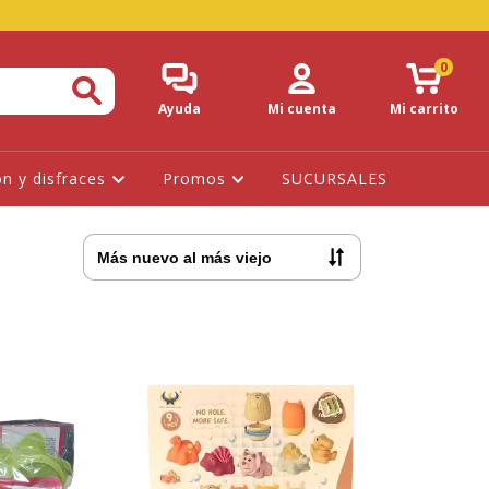
0
Ayuda
Mi cuenta
Mi carrito
ón y disfraces
Promos
SUCURSALES