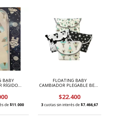
G BABY
FLOATING BABY
 RÍGIDO
CAMBIADOR PLEGABLE BEBE
A DENSIDAD
72X45 CM IMPERMEABLE
000
$22.400
rés de
$11.000
3
cuotas sin interés de
$7.466,67