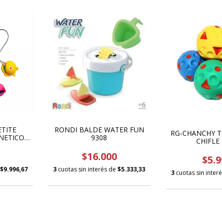
ETITE
RONDI BALDE WATER FUN
RG-CHANCHY T
NETICO
9308
CHIFLE
$16.000
$5.9
$9.996,67
3
cuotas sin interés de
$5.333,33
3
cuotas sin inter