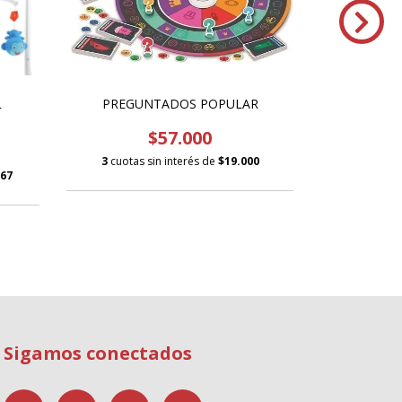
L
PREGUNTADOS POPULAR
FD-BATERIA
$57.000
3
cuotas sin interés de
$19.000
3
cuotas s
,67
Sigamos conectados