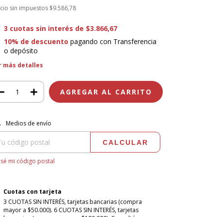
cio sin impuestos
$9.586,78
3
cuotas sin interés de
$3.866,67
10% de descuento
pagando con Transferencia
o depósito
r más detalles
regas para el CP:
CAMBIAR CP
Medios de envío
CALCULAR
sé mi código postal
Cuotas con tarjeta
3 CUOTAS SIN INTERÉS, tarjetas bancarias (compra
mayor a $50.000). 6 CUOTAS SIN INTERÉS, tarjetas