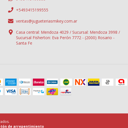
+5493415199555
ventas@jugueteriasmikey.com.ar
Casa central: Mendoza 4029 / Sucursal: Mendoza 3998 /
Sucursal Fisherton: Eva Perón 7772 - (2000) Rosario -
Santa Fe
vados.
tón de arrepentimiento