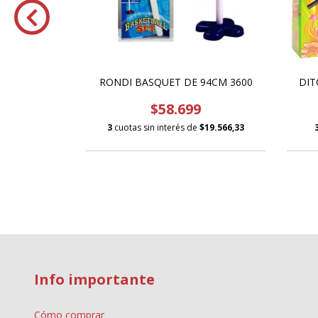
BBLE
DIT
RONDI BASQUET DE 94CM 3600
de
$33.333
$58.699
3
cuotas sin interés de
$19.566,33
Info importante
Cómo comprar