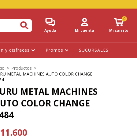
0
Ayuda
Mi cuenta
Mi carrito
ón y disfraces
Promos
SUCURSALES
cio
>
Productos
>
RU METAL MACHINES AUTO COLOR CHANGE
84
URU METAL MACHINES
UTO COLOR CHANGE
484
11.600