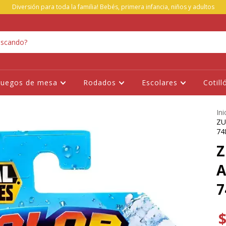
Diversión para toda la familia! Bebés, primera infancia, niños y adultos
Juegos de mesa
Rodados
Escolares
Cotill
Ini
ZU
74
Z
A
7
$