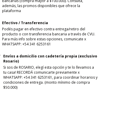
bancarias (compra mayor a $100.000). Consultá,
además, las promos disponibles que ofrece la
plataforma
Efectivo / Transferencia
Podés pagar en efectivo contra entrega/retiro del
producto o con transferencia bancaria a través de CVU.
Para más info sobre estas opciones, comunicate x
WHATSAPP: +54 341 6253161
Envíos a domicilio con cadetería propia (exclusivo
Rosario)
Si sos de ROSARIO, elegí esta opción y te lo llevamos a
tu casa! RECORDÁ comunicarte previamente x
WHATSAPP: +54 341 6253161, para coordinar horarios y
condiciones de entrega. (monto mínimo de compra
$50.000)