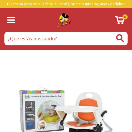
Diversión para toda la familia! Bebés, primera infancia, niños y adultos
0